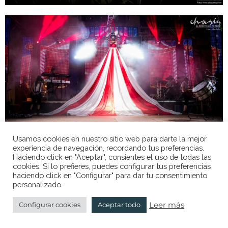
Usamos cookies en nuestro sitio web para darte la mejor
experiencia de navegación, recordando tus preferencias.
Haciendo click en "Aceptar", consientes el uso de todas las
© Alba Peña Fotografía 2026
cookies. Si lo prefieres, puedes configurar tus preferencias
haciendo click en "Configurar" para dar tu consentimiento
Fotografía de festivales de danza
personalizado.
Fotografía para escuelas de danza
Fotolibros
Leer más
Configurar cookies
Aceptar todo
Aviso Legal