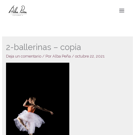
Ir
al
contenido
2-ballerinas – copia
Deja un comentario
/ Por
Alba Peña
/
octubre 22, 2021