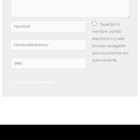
Nombre*
Guarda mi
nombre, correo
electrónico y web
Correo
en este navegador
electrónico*
para la próxima vez
que comente.
Web