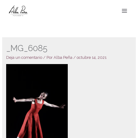
Ir
al
contenido
_MG_6085
Deja un comentario
/ Por
Alba Peña
/
octubre 14, 2021