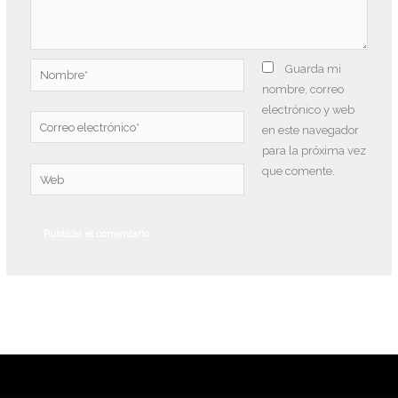
Nombre*
Guarda mi
nombre, correo
electrónico y web
Correo
en este navegador
electrónico*
para la próxima vez
que comente.
Web