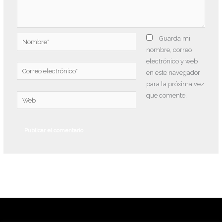
Nombre*
Guarda mi
nombre, correo
electrónico y web
Correo
en este navegador
electrónico*
para la próxima vez
que comente.
Web