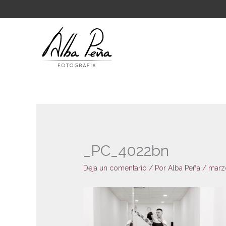
Ir
al
contenido
_PC_4022bn
Deja un comentario
/ Por
Alba Peña
/
marz