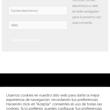
nombre, correo
electrónico y web
Correo
en este navegador
electrónico*
para la próxima vez
que comente.
Web
© Alba Peña Fotografía 2026
Usamos cookies en nuestro sitio web para darte la mejor
Fotografía de festivales de danza
experiencia de navegación, recordando tus preferencias.
Haciendo click en "Aceptar", consientes el uso de todas las
Fotografía para escuelas de danza
cookies. Si lo prefieres, puedes configurar tus preferencias
Fotolibros