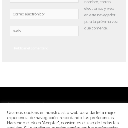
nombre, correo
electrónico y web
Correo
en este navegador
electrónico*
para la próxima vez
que comente.
Web
© Alba Peña Fotografía 2026
Usamos cookies en nuestro sitio web para darte la mejor
Fotografía de festivales de danza
experiencia de navegación, recordando tus preferencias.
Haciendo click en "Aceptar", consientes el uso de todas las
Fotografía para escuelas de danza
cookies. Si lo prefieres, puedes configurar tus preferencias