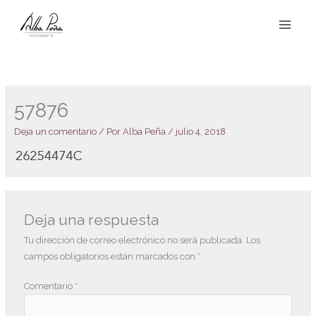
Ir
al
contenido
57876
Deja un comentario
/ Por
Alba Peña
/
julio 4, 2018
Deja una respuesta
Tu dirección de correo electrónico no será publicada.
Los
campos obligatorios están marcados con
*
Comentario
*