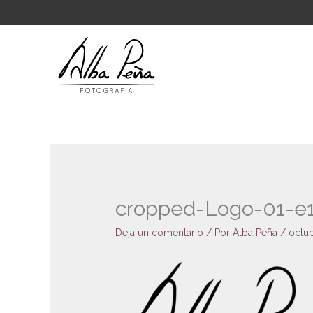
Ir
al
contenido
cropped-Logo-01-e
Deja un comentario
/ Por
Alba Peña
/
octub