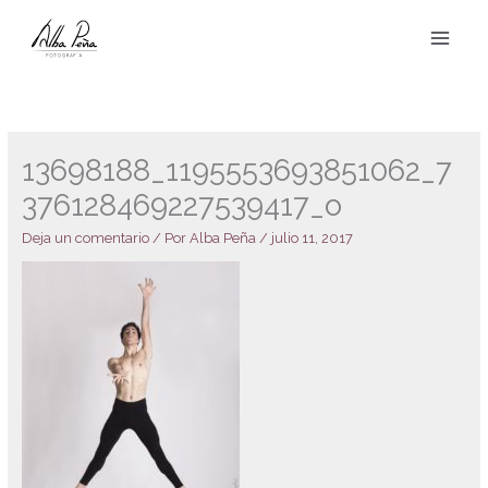
Ir
al
contenido
13698188_1195553693851062_7
376128469227539417_o
Deja un comentario
/ Por
Alba Peña
/
julio 11, 2017