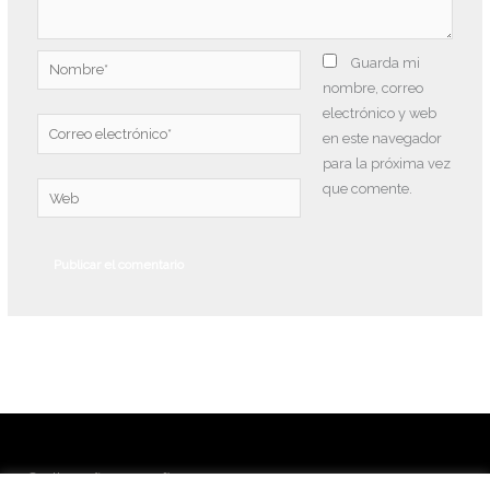
Nombre*
Guarda mi
nombre, correo
electrónico y web
Correo
en este navegador
electrónico*
para la próxima vez
que comente.
Web
© Alba Peña Fotografía 2026