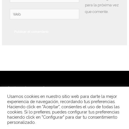
electrónico*
para la próxima vez
que comente.
Web
© Alba Peña Fotografía 2026
Usamos cookies en nuestro sitio web para darte la mejor
Fotografía de festivales de danza
experiencia de navegación, recordando tus preferencias.
Haciendo click en "Aceptar", consientes el uso de todas las
Fotografía para escuelas de danza
cookies. Si lo prefieres, puedes configurar tus preferencias
Fotolibros
haciendo click en "Configurar" para dar tu consentimiento
Aviso Legal
personalizado.