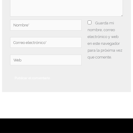
Nombre*
Guarda mi
nombre, correo
electrónico y web
Correo
en este navegador
electrónico*
para la próxima vez
que comente.
Web