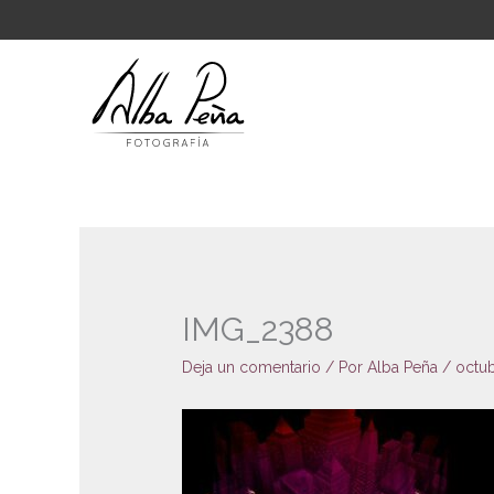
Ir
al
contenido
IMG_2388
Deja un comentario
/ Por
Alba Peña
/
octub