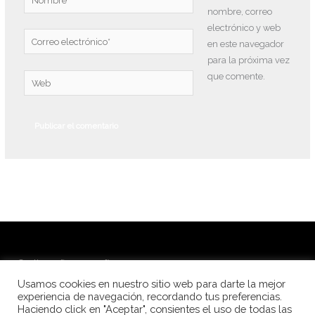
nombre, correo
electrónico y web
Correo
en este navegador
electrónico*
para la próxima vez
que comente.
Web
© Alba Peña Fotografía 2026
Usamos cookies en nuestro sitio web para darte la mejor
Fotografía de festivales de danza
experiencia de navegación, recordando tus preferencias.
Haciendo click en "Aceptar", consientes el uso de todas las
Fotografía para escuelas de danza