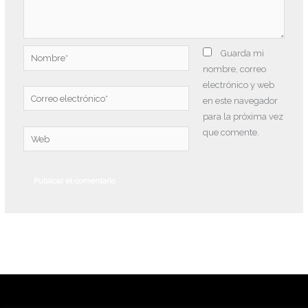
Nombre*
Guarda mi
nombre, correo
electrónico y web
Correo
en este navegador
electrónico*
para la próxima vez
que comente.
Web