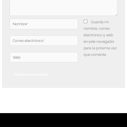
Nombre*
Guarda mi
nombre, correo
electrónico y web
Correo
en este navegador
electrónico*
para la próxima vez
que comente.
Web