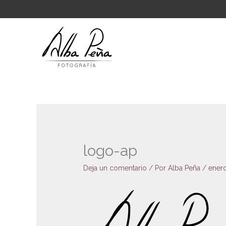
Ir
al
contenido
logo-ap
Deja un comentario
/ Por
Alba Peña
/
enero