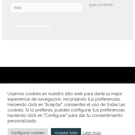
que comente.
Web
© Alba Peña Fotografía 2026
Usamos cookies en nuestro sitio web para darte la mejor
Fotografía de festivales de danza
experiencia de navegación, recordando tus preferencias.
Haciendo click en "Aceptar", consientes el uso de todas las
Fotografía para escuelas de danza
cookies. Si lo prefieres, puedes configurar tus preferencias
Fotolibros
haciendo click en "Configurar" para dar tu consentimiento
Aviso Legal
personalizado.
Leer más
Configurar cookies
Aceptar todo