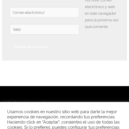
nombre, correo
electrónico y web
Correo
en este navegador
electrónico*
para la próxima vez
que comente.
Web
© Alba Peña Fotografía 2026
Usamos cookies en nuestro sitio web para darte la mejor
Fotografía de festivales de danza
experiencia de navegación, recordando tus preferencias.
Haciendo click en "Aceptar", consientes el uso de todas las
Fotografía para escuelas de danza
cookies. Si lo prefieres, puedes configurar tus preferencias
Fotolibros