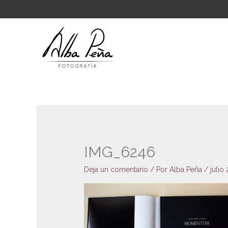
Ir
al
contenido
IMG_6246
Deja un comentario
/ Por
Alba Peña
/
julio