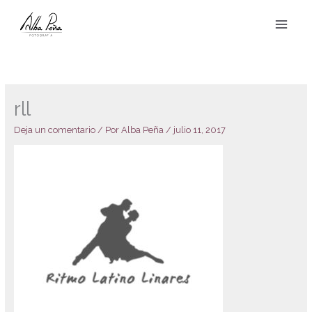
Ir
al
contenido
rll
Deja un comentario
/ Por
Alba Peña
/
julio 11, 2017