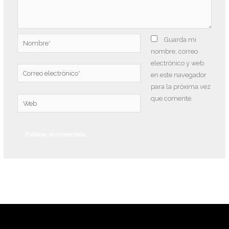
Nombre*
Guarda mi
nombre, correo
electrónico y web
Correo
en este navegador
electrónico*
para la próxima vez
que comente.
Web