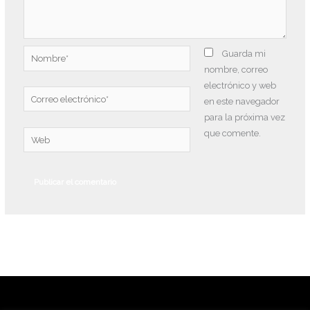
Nombre*
Guarda mi
nombre, correo
electrónico y web
Correo
en este navegador
electrónico*
para la próxima vez
que comente.
Web